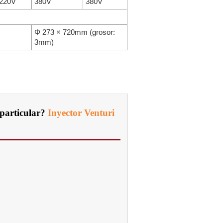
220V
380V
380V
Φ 273 × 720mm (grosor:
3mm)
particular?
Inyector Venturi