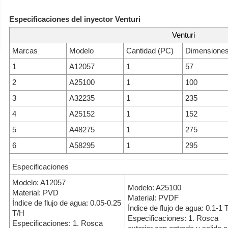
Especificaciones del inyector Venturi
Venturi
Marcas
Modelo
Cantidad (PC)
Dimensione
1
A12057
1
57
2
A25100
1
100
3
A32235
1
235
4
A25152
1
152
5
A48275
1
275
6
A58295
1
295
Especificaciones
Modelo: A12057
Modelo: A25100
Material: PVD
Material: PVDF
Índice de flujo de agua: 0.05-0.25
Índice de flujo de agua: 0.1-1 
T/H
Especificaciones: 1. Rosca
Especificaciones: 1. Rosca