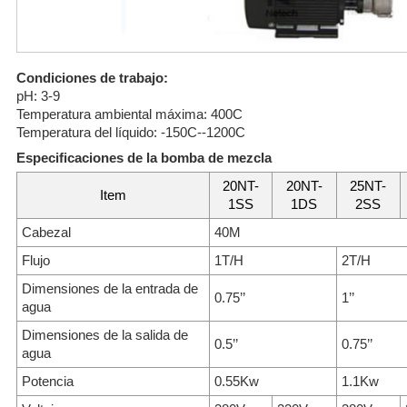
Condiciones de trabajo:
pH: 3-9
Temperatura ambiental máxima: 400C
Temperatura del líquido: -150C--1200C
Especificaciones de la bomba de mezcla
20NT-
20NT-
25NT-
Item
1SS
1DS
2SS
Cabezal
40M
Flujo
1T/H
2T/H
Dimensiones de la entrada de
0.75’’
1’’
agua
Dimensiones de la salida de
0.5’’
0.75’’
agua
Potencia
0.55Kw
1.1Kw