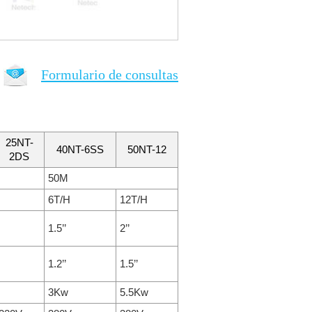
Formulario de consultas
25NT-
40NT-6SS
50NT-12
2DS
50M
6T/H
12T/H
1.5’’
2’’
1.2’’
1.5’’
3Kw
5.5Kw